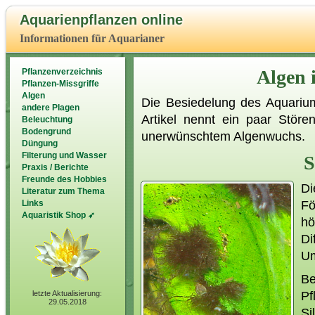
Aquarienpflanzen online
Informationen für Aquarianer
Algen
Pflanzenverzeichnis
Pflanzen-Missgriffe
Algen
Die Besiedelung des Aquarium
andere Plagen
Artikel nennt ein paar Stör
Beleuchtung
Bodengrund
unerwünschtem Algenwuchs.
Düngung
Filterung und Wasser
S
Praxis / Berichte
Freunde des Hobbies
D
Literatur zum Thema
Fö
Links
Aquaristik Shop ➶
hö
Di
Um
Be
Pf
letzte Aktualisierung:
29.05.2018
Si