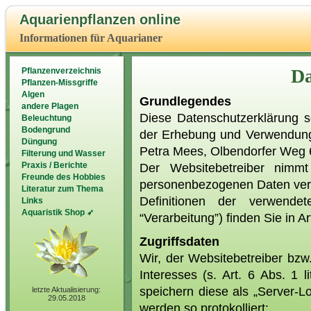
Aquarienpflanzen online
Informationen für Aquarianer
Da
Pflanzenverzeichnis
Pflanzen-Missgriffe
Algen
Grundlegendes
andere Plagen
Diese Datenschutzerklärung s
Beleuchtung
Bodengrund
der Erhebung und Verwendung
Düngung
Petra Mees, Olbendorfer Weg 6
Filterung und Wasser
Praxis / Berichte
Der Websitebetreiber nimm
Freunde des Hobbies
personenbezogenen Daten vertr
Literatur zum Thema
Definitionen der verwende
Links
Aquaristik Shop ➶
“Verarbeitung”) finden Sie in 
Zugriffsdaten
Wir, der Websitebetreiber bzw
Interesses (s. Art. 6 Abs. 1 
speichern diese als „Server-L
letzte Aktualisierung:
29.05.2018
werden so protokolliert: