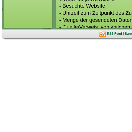
- Besuchte Website
- Uhrzeit zum Zeitpunkt des Zug
- Menge der gesendeten Daten
- Quelle/Verweis, von welchem 
- Verwendeter Browser
RSS Feed
|
Bann
- Verwendetes Betriebssystem
- Verwendete IP-Adresse
Die Server-Logfiles werden
gelöscht. Die Speicherung 
Missbrauchsfälle aufklären 
werden, sind sie solange vo
geklärt ist.
Erfassung und Verarbeitung
Der Websitebetreiber erhebt,
weiter, wenn dies im gesetzl
einwilligen. Diese Website 
machen. Zur Verbesserung u
Personenbezug) Ihre Zugriffsd