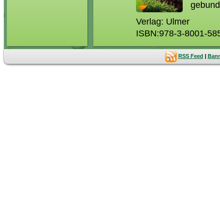
gebund
Verlag: Ulmer
ISBN:978-3-8001-585
RSS Feed
|
Bann
Titel:
A
Autor: 
2. über
504 Sei
gebund
Verlag: Ulmer
ISBN: 3-8001-7454-5
Titel:
A
Autor: 
1. Aufl
124 Sei