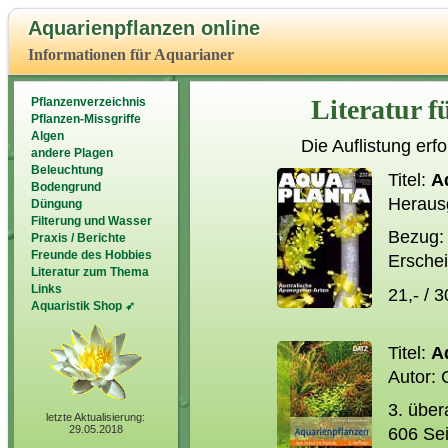
Aquarienpflanzen online
Informationen für Aquarianer
Literatur 
Pflanzenverzeichnis
Pflanzen-Missgriffe
Algen
Die Auflistung erfo
andere Plagen
Beleuchtung
Titel:
A
Bodengrund
Heraus
Düngung
Filterung und Wasser
Bezug: 
Praxis / Berichte
Freunde des Hobbies
Erschein
Literatur zum Thema
Links
21,- / 
Aquaristik Shop ➶
Titel:
A
Autor: 
3. über
letzte Aktualisierung:
29.05.2018
606 Sei